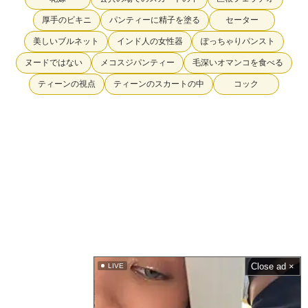
厚手のビキニ
パンティーに精子を塗る
セーター
美しいブルネット
インド人の女性器
ぽっちゃりパンスト
ヌードではない
メコスジパンティー
毛深いオマンコを食べる
ティーンの視点
ティーンのスカートの中
コック
Close ad ×
LIVE