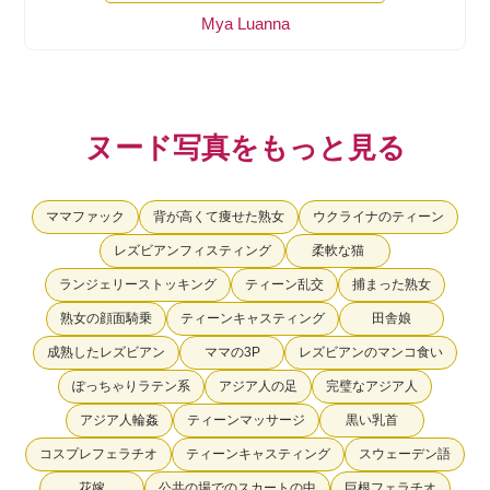
Mya Luanna
ヌード写真をもっと見る
ママファック
背が高くて痩せた熟女
ウクライナのティーン
レズビアンフィスティング
柔軟な猫
ランジェリーストッキング
ティーン乱交
捕まった熟女
熟女の顔面騎乗
ティーンキャスティング
田舎娘
成熟したレズビアン
ママの3P
レズビアンのマンコ食い
ぽっちゃりラテン系
アジア人の足
完璧なアジア人
アジア人輪姦
ティーンマッサージ
黒い乳首
コスプレフェラチオ
ティーンキャスティング
スウェーデン語
花嫁
公共の場でのスカートの中
巨根フェラチオ